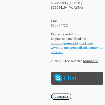
637492393 (LEPTIS)
622084194 (AJAYSA)
Fax
966377712
Correo electrónico
blopez-benitez@icali.es
motormgprensa@gmail.com
www.peritacionesjudicialesautomoc
ion.com
O bien utilice nuestro
formulario
.